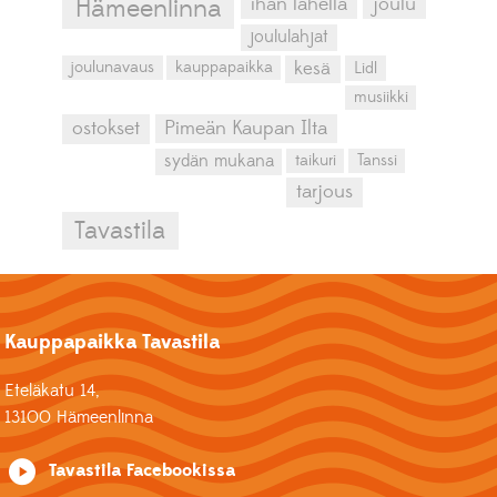
ihan lähellä
joulu
Hämeenlinna
joululahjat
kesä
joulunavaus
kauppapaikka
Lidl
musiikki
ostokset
Pimeän Kaupan Ilta
sydän mukana
taikuri
Tanssi
tarjous
Tavastila
Kauppapaikka Tavastila
Eteläkatu 14,
13100 Hämeenlinna
Tavastila Facebookissa