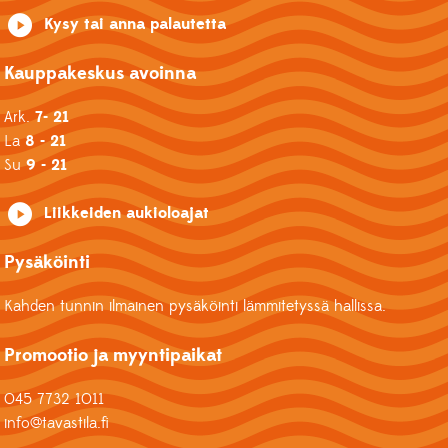
Kysy tai anna palautetta
Kauppakeskus avoinna
Ark.
7- 21
La
8 - 21
Su
9 - 21
Liikkeiden aukioloajat
Pysäköinti
Kahden tunnin ilmainen pysäköinti lämmitetyssä hallissa.
Promootio ja myyntipaikat
045 7732 1011
info@tavastila.fi