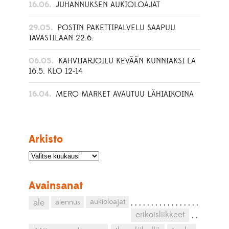
16.06.
JUHANNUKSEN AUKIOLOAJAT
29.05.
POSTIN PAKETTIPALVELU SAAPUU
TAVASTILAAN 22.6.
06.05.
KAHVITARJOILU KEVÄÄN KUNNIAKSI LA
16.5. KLO 12-14
16.04.
MERO MARKET AVAUTUU LÄHIAIKOINA
Arkisto
Avainsanat
aukioloajat
ale
alennus
,
,
,
,
,
,
,
,
,
,
,
,
,
,
,
,
,
erikoisliikkeet
,
,