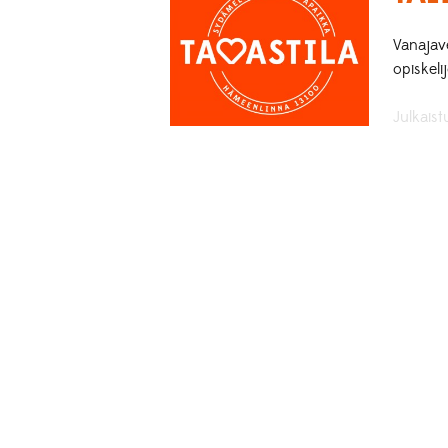
Vanajav
opiskelij
Julkaist