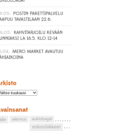
UKIOLOAJAT
9.05.
POSTIN PAKETTIPALVELU
AAPUU TAVASTILAAN 22.6.
6.05.
KAHVITARJOILU KEVÄÄN
UNNIAKSI LA 16.5. KLO 12-14
6.04.
MERO MARKET AVAUTUU
ÄHIAIKOINA
rkisto
vainsanat
aukioloajat
ale
alennus
,
,
,
,
,
,
,
,
,
,
erikoisliikkeet