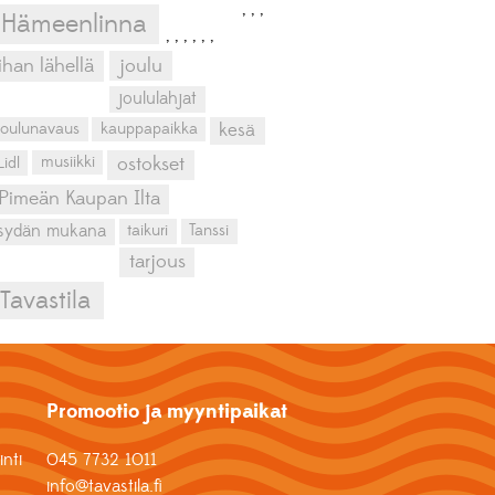
,
,
,
Hämeenlinna
,
,
,
,
,
,
ihan lähellä
joulu
joululahjat
kesä
joulunavaus
kauppapaikka
musiikki
Lidl
ostokset
Pimeän Kaupan Ilta
sydän mukana
taikuri
Tanssi
tarjous
Tavastila
Promootio ja myyntipaikat
nti
045 7732 1011
info@tavastila.fi