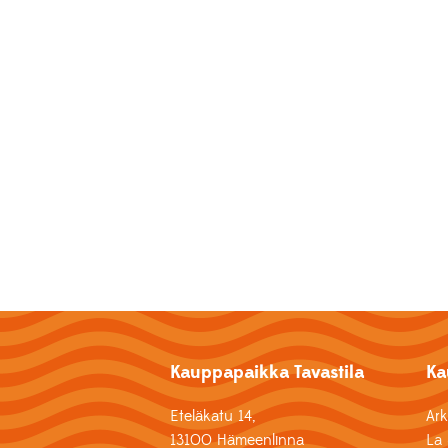
Kauppapaikka Tavastila
Ka
Eteläkatu 14,
Ar
13100 Hämeenlinna
La