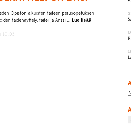
A
eden Opiston aikuisten taiteen perusopetuksen
2
S
oiden taidenäyttely, taiteilija Anssi ...
Lue lisää
0
u 10.03.
K
1
L
A
A