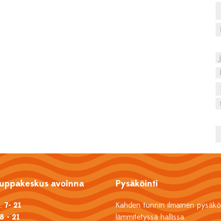
uppakeskus avoinna
Pysäköinti
k.
7- 21
Kahden tunnin ilmainen pysäköi
8 - 21
lämmitetyssä hallissa.