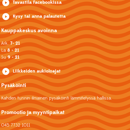
Tavastila Facebookissa
Kysy tai anna palautetta
Kauppakeskus avoinna
Ark.
7- 21
La
8 - 21
Su
9 - 21
Liikkeiden aukioloajat
Pysäköinti
Kahden tunnin ilmainen pysäköinti lämmitetyssä hallissa.
Promootio ja myyntipaikat
045 7732 1011