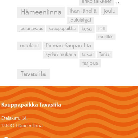
erikoisliikkeet
,
,
ihan lähellä
joulu
Hämeenlinna
joululahjat
kesä
joulunavaus
kauppapaikka
Lidl
musiikki
ostokset
Pimeän Kaupan Ilta
sydän mukana
taikuri
Tanssi
tarjous
Tavastila
Kauppapaikka Tavastila
Eteläkatu 14,
13100 Hämeenlinna