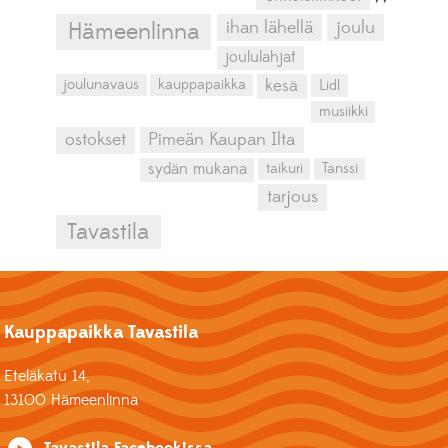
ihan lähellä
joulu
Hämeenlinna
joululahjat
kesä
joulunavaus
kauppapaikka
Lidl
musiikki
ostokset
Pimeän Kaupan Ilta
sydän mukana
taikuri
Tanssi
tarjous
Tavastila
Kauppapaikka Tavastila
Eteläkatu 14,
13100 Hämeenlinna
Tavastila Facebookissa