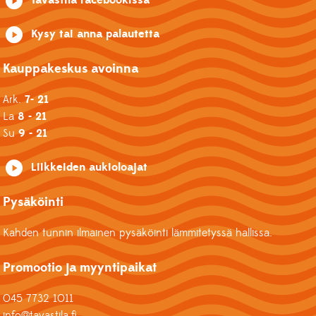
Kysy tai anna palautetta
Kauppakeskus avoinna
Ark.
7- 21
La
8 - 21
Su
9 - 21
Liikkeiden aukioloajat
Pysäköinti
Kahden tunnin ilmainen pysäköinti lämmitetyssä hallissa.
Promootio ja myyntipaikat
045 7732 1011
info@tavastila.fi