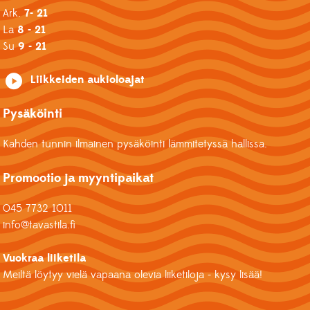
Ark.
7- 21
La
8 - 21
Su
9 - 21
Liikkeiden aukioloajat
Pysäköinti
Kahden tunnin ilmainen pysäköinti lämmitetyssä hallissa.
Promootio ja myyntipaikat
045 7732 1011
info@tavastila.fi
Vuokraa liiketila
Meiltä löytyy vielä vapaana olevia liiketiloja - kysy lisää!