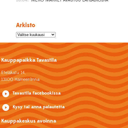
Arkisto
Kauppapaikka Tavastila
Eteläkatu 14,
13100 Hämeenlinna
Tavastila Facebookissa
Kysy tai anna palautetta
Kauppakeskus avoinna