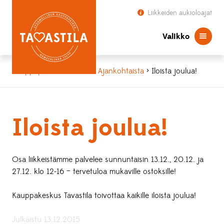
Liikkeiden aukioloajat
Valikko
Kauppapaikka Tavastila
>
Ajankohtaista
> Iloista joulua!
Iloista joulua!
Osa liikkeistämme palvelee sunnuntaisin 13.12., 20.12. ja
27.12. klo 12-16 – tervetuloa mukaville ostoksille!
Kauppakeskus Tavastila toivottaa kaikille iloista joulua!
Julkaistu 13.12.2015