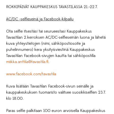
ROKKIPÄIVÄT KAUPPAKESKUS TAVASTILASSA 21.-22.7.
AC/DC -selfieseinä ja Facebook-kilpailu
Ota selfie itsestäsi tai seurueestasi Kauppakeskus
Tavastilan 2.kerroksen AC/DC-selfieseinän luona ja lähetä
kuva yhteystietojen (nimi, sähköpostiosoite ja
puhelinnumero) kera yksityisviestinä Kauppakeskus
Tavastilan Facebook-sivujen kautta tai sähköpostilla
miikka.anttila@tavastila.fi
.
www.facebook.com/tavastila
Kuva lisätään Tavastilan Facebook-sivun seinälle ja
kauppakeskuksen tuomaristo valitsee suosikkiselfien 23.7.
klo 18.00.
Paras selfie palkitaan 100 euron arvoisella Kauppakeskus