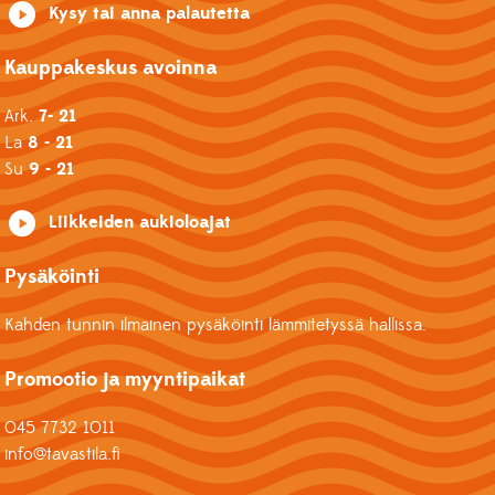
Kysy tai anna palautetta
Kauppakeskus avoinna
Ark.
7- 21
La
8 - 21
Su
9 - 21
Liikkeiden aukioloajat
Pysäköinti
Kahden tunnin ilmainen pysäköinti lämmitetyssä hallissa.
Promootio ja myyntipaikat
045 7732 1011
info@tavastila.fi