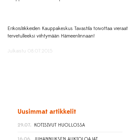
Erikoisliikkeiden Kauppakeskus Tavastila toivottaa vieraat
tervetulleeksi viihtymään Hämeenlinnaan!
Julkaistu 08.07.2015
Uusimmat artikkelit
29.07.
KOTISIVUT HUOLLOSSA
16.06.
JUHANNUKSEN AUKIOLOAJAT