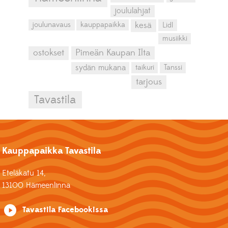
joululahjat
kesä
joulunavaus
kauppapaikka
Lidl
musiikki
ostokset
Pimeän Kaupan Ilta
sydän mukana
taikuri
Tanssi
tarjous
Tavastila
Kauppapaikka Tavastila
Eteläkatu 14,
13100 Hämeenlinna
Tavastila Facebookissa