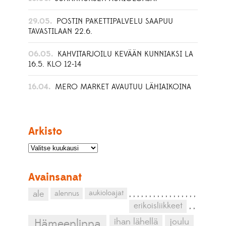
29.05.
POSTIN PAKETTIPALVELU SAAPUU
TAVASTILAAN 22.6.
06.05.
KAHVITARJOILU KEVÄÄN KUNNIAKSI LA
16.5. KLO 12-14
16.04.
MERO MARKET AVAUTUU LÄHIAIKOINA
Arkisto
Avainsanat
aukioloajat
ale
alennus
,
,
,
,
,
,
,
,
,
,
,
,
,
,
,
,
,
erikoisliikkeet
,
,
ihan lähellä
joulu
Hämeenlinna