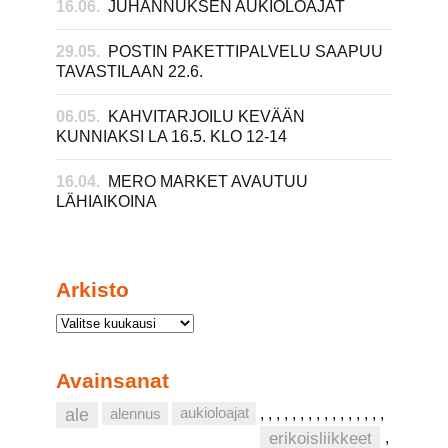
16.06.
JUHANNUKSEN AUKIOLOAJAT
29.05.
POSTIN PAKETTIPALVELU SAAPUU
TAVASTILAAN 22.6.
06.05.
KAHVITARJOILU KEVÄÄN
KUNNIAKSI LA 16.5. KLO 12-14
16.04.
MERO MARKET AVAUTUU
LÄHIAIKOINA
Arkisto
Avainsanat
aukioloajat
ale
alennus
,
,
,
,
,
,
,
,
,
,
,
,
,
,
,
,
erikoisliikkeet
,