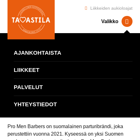
Liikkeiden aukioloajat
Valikko
Kauppapaikka Tavastila
>
Ajankohtaista
> ProMen
Barbers ON NYT AVATTU!
AJANKOHTAISTA
LIIKKEET
ProMen Barbers
PALVELUT
ON NYT AVATTU!
YHTEYSTIEDOT
Pro Men Barbers on suomalainen parturibrändi, joka
perustettiin vuonna 2021. Kyseessä on yksi Suomen