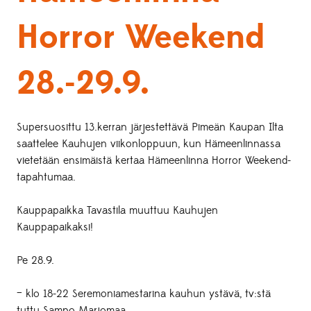
Horror Weekend
28.-29.9.
Supersuosittu 13.kerran järjestettävä Pimeän Kaupan Ilta
saattelee Kauhujen viikonloppuun, kun Hämeenlinnassa
vietetään ensimäistä kertaa Hämeenlinna Horror Weekend-
tapahtumaa.
Kauppapaikka Tavastila muuttuu Kauhujen
Kauppapaikaksi!
Pe 28.9.
– klo 18-22 Seremoniamestarina kauhun ystävä, tv:stä
tuttu Sampo Marjomaa