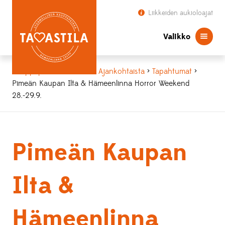
Liikkeiden aukioloajat
Valikko
Kauppapaikka Tavastila
>
Ajankohtaista
>
Tapahtumat
>
Pimeän Kaupan Ilta & Hämeenlinna Horror Weekend
28.-29.9.
Pimeän Kaupan
Ilta &
Hämeenlinna