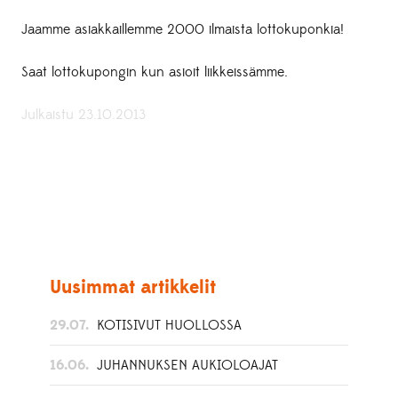
Jaamme asiakkaillemme 2000 ilmaista lottokuponkia!
Saat lottokupongin kun asioit liikkeissämme.
Julkaistu 23.10.2013
Uusimmat artikkelit
29.07.
KOTISIVUT HUOLLOSSA
16.06.
JUHANNUKSEN AUKIOLOAJAT