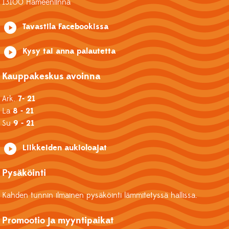
13100 Hämeenlinna
Tavastila Facebookissa
Kysy tai anna palautetta
Kauppakeskus avoinna
Ark.
7- 21
La
8 - 21
Su
9 - 21
Liikkeiden aukioloajat
Pysäköinti
Kahden tunnin ilmainen pysäköinti lämmitetyssä hallissa.
Promootio ja myyntipaikat