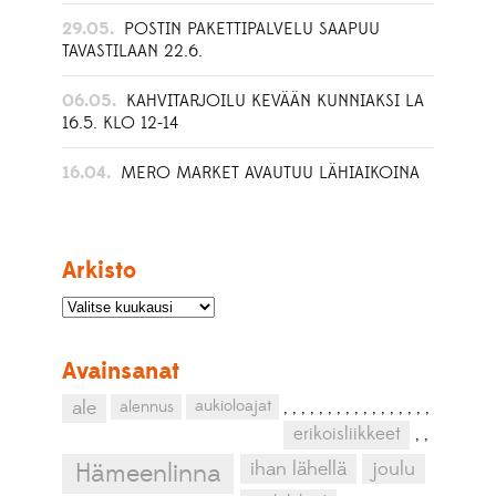
29.05.
POSTIN PAKETTIPALVELU SAAPUU
TAVASTILAAN 22.6.
06.05.
KAHVITARJOILU KEVÄÄN KUNNIAKSI LA
16.5. KLO 12-14
16.04.
MERO MARKET AVAUTUU LÄHIAIKOINA
Arkisto
Avainsanat
aukioloajat
ale
alennus
,
,
,
,
,
,
,
,
,
,
,
,
,
,
,
,
,
erikoisliikkeet
,
,
ihan lähellä
joulu
Hämeenlinna