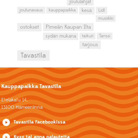
joululahjat
kesä
joulunavaus
kauppapaikka
Lidl
musiikki
ostokset
Pimeän Kaupan Ilta
sydän mukana
taikuri
Tanssi
tarjous
Tavastila
Kauppapaikka Tavastila
Eteläkatu 14,
13100 Hämeenlinna
Tavastila Facebookissa
Kysy tai anna palautetta