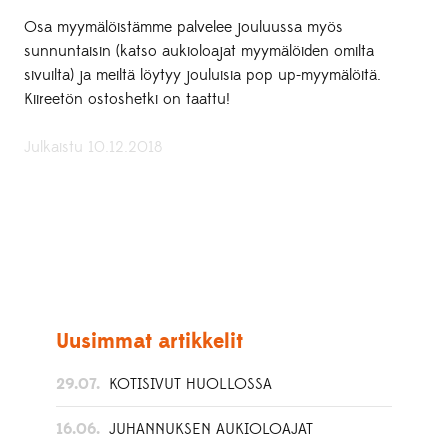
Osa myymälöistämme palvelee jouluussa myös
sunnuntaisin (katso aukioloajat myymälöiden omilta
sivuilta) ja meiltä löytyy jouluisia pop up-myymälöitä.
Kiireetön ostoshetki on taattu!
Julkaistu 10.12.2018
Uusimmat artikkelit
29.07.
KOTISIVUT HUOLLOSSA
16.06.
JUHANNUKSEN AUKIOLOAJAT