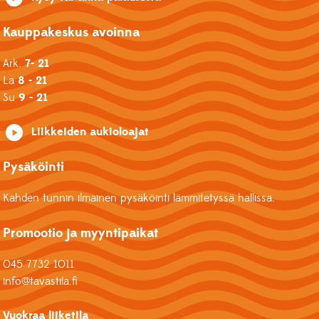
Kauppakeskus avoinna
Ark.
7- 21
La
8 - 21
Su
9 - 21
Liikkeiden aukioloajat
Pysäköinti
Kahden tunnin ilmainen pysäköinti lämmitetyssä hallissa.
Promootio ja myyntipaikat
045 7732 1011
info@tavastila.fi
Vuokraa liiketila