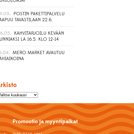
UKIOLOAJAT
9.05.
POSTIN PAKETTIPALVELU
AAPUU TAVASTILAAN 22.6.
6.05.
KAHVITARJOILU KEVÄÄN
UNNIAKSI LA 16.5. KLO 12-14
6.04.
MERO MARKET AVAUTUU
ÄHIAIKOINA
rkisto
Promootio ja myyntipaikat