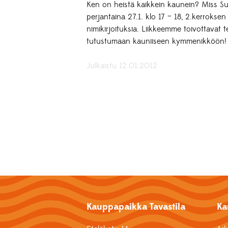
Ken on heistä kaikkein kaunein? Miss Suom
perjantaina 27.1. klo 17 – 18, 2.kerrokse
nimikirjoituksia. Liikkeemme toivottava
tutustumaan kauniiseen kymmenikköön!
Julkaistu 12.01.2012
Kauppapaikka Tavastila
Ka