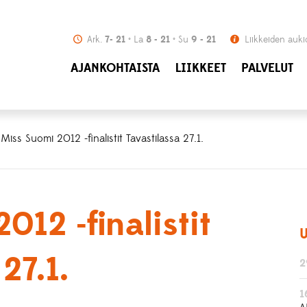
Ark.
7- 21
La
8 - 21
Su
9 - 21
Liikkeiden auki
AJANKOHTAISTA
LIIKKEET
PALVELUT
Miss Suomi 2012 -finalistit Tavastilassa 27.1.
012 -finalistit
U
27.1.
2
1