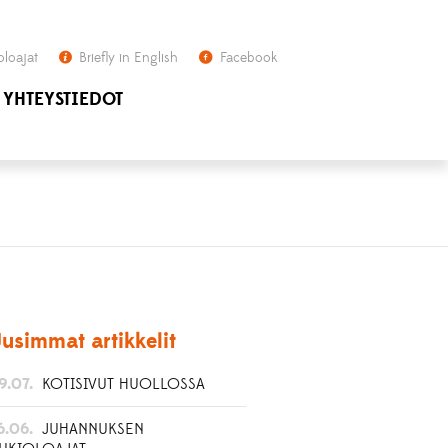
oloajat
Briefly in English
Facebook
YHTEYSTIEDOT
usimmat artikkelit
9.07.
KOTISIVUT HUOLLOSSA
6.06.
JUHANNUKSEN