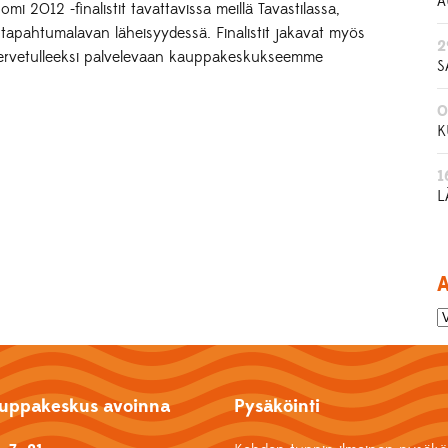
A
i 2012 -finalistit tavattavissa meillä Tavastilassa,
n tapahtumalavan läheisyydessä. Finalistit jakavat myös
2
t tervetulleeksi palvelevaan kauppakeskukseemme
S
0
K
1
L
A
uppakeskus avoinna
Pysäköinti