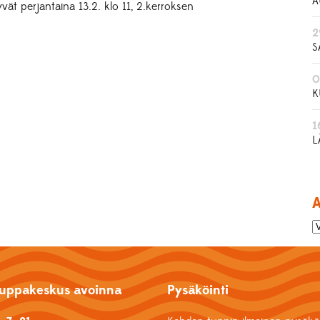
A
vät perjantaina 13.2. klo 11, 2.kerroksen
2
S
0
K
1
L
A
uppakeskus avoinna
Pysäköinti