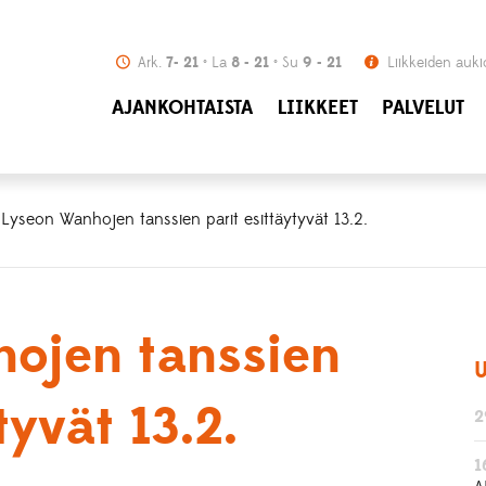
Ark.
7- 21
La
8 - 21
Su
9 - 21
Liikkeiden auki
AJANKOHTAISTA
LIIKKEET
PALVELUT
 Lyseon Wanhojen tanssien parit esittäytyvät 13.2.
ojen tanssien
U
tyvät 13.2.
2
1