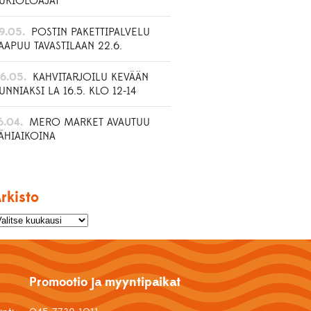
UKIOLOAJAT
9.05.
POSTIN PAKETTIPALVELU
AAPUU TAVASTILAAN 22.6.
6.05.
KAHVITARJOILU KEVÄÄN
UNNIAKSI LA 16.5. KLO 12-14
6.04.
MERO MARKET AVAUTUU
ÄHIAIKOINA
rkisto
Promootio ja myyntipaikat