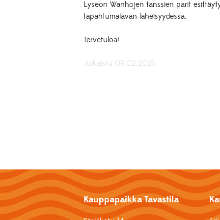
Lyseon Wanhojen tanssien parit esittäyty
tapahtumalavan läheisyydessä.
Tervetuloa!
Julkaistu 09.02.2015
Kauppapaikka Tavastila
Ka