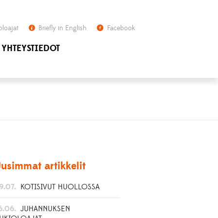
oloajat
Briefly in English
Facebook
YHTEYSTIEDOT
usimmat artikkelit
9.07.
KOTISIVUT HUOLLOSSA
6.06.
JUHANNUKSEN