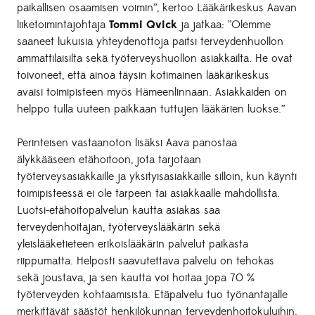
paikallisen osaamisen voimin”, kertoo Lääkärikeskus Aavan
liiketoimintajohtaja
Tommi Qvick
ja jatkaa: ”Olemme
saaneet lukuisia yhteydenottoja paitsi terveydenhuollon
ammattilaisilta sekä työterveyshuollon asiakkailta. He ovat
toivoneet, että ainoa täysin kotimainen lääkärikeskus
avaisi toimipisteen myös Hämeenlinnaan. Asiakkaiden on
helppo tulla uuteen paikkaan tuttujen lääkärien luokse.”
Perinteisen vastaanoton lisäksi Aava panostaa
älykkääseen etähoitoon, jota tarjotaan
työterveysasiakkaille ja yksityisasiakkaille silloin, kun käynti
toimipisteessä ei ole tarpeen tai asiakkaalle mahdollista.
Luotsi-etähoitopalvelun kautta asiakas saa
terveydenhoitajan, työterveyslääkärin sekä
yleislääketieteen erikoislääkärin palvelut paikasta
riippumatta. Helposti saavutettava palvelu on tehokas
sekä joustava, ja sen kautta voi hoitaa jopa 70 %
työterveyden kohtaamisista. Etäpalvelu tuo työnantajalle
merkittävät säästöt henkilökunnan terveydenhoitokuluihin.