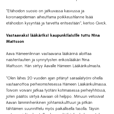
”Etähoidon suosio on jatkuvassa kasvussa ja
koronaepidemian aiheuttama poikkeustilanne lisää
etähoidon kysyntää ja tarvetta entisestään”, kertoo Qvick.
Vastaavaksi lääkäriksi kaupunkilaisille tuttu Nina
Mattsson
Aava Hämeenlinnan vastaavana lääkärinä aloittaa
naistentautien ja synnytysten erikoislääkäri Nina
Mattsson. Hän siirtyy Aavalle Hämeen Lääkärikulmasta.
”Olen lähes 20 vuoden ajan pitänyt sairaalatyöni ohella
vastaanottoa perheomisteisessa Hämeen Lääkärikulmassa.
Toivoin voivani jatkaa työtäni kotimaisessa perheyhtiössä,
joten päätös siirtyä Aavaan oli helppo. Minuun vetosivat
Aavan lämminhenkinen johtamiskulttuuri ja pitkän
tähtäimen suunnittelu myös paikallisella tasolla. Täysin