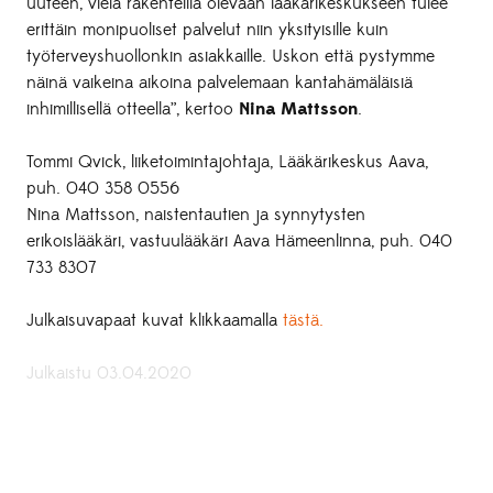
uuteen, vielä rakenteilla olevaan lääkärikeskukseen tulee
erittäin monipuoliset palvelut niin yksityisille kuin
työterveyshuollonkin asiakkaille. Uskon että pystymme
näinä vaikeina aikoina palvelemaan kantahämäläisiä
inhimillisellä otteella”, kertoo
Nina Mattsson
.
Tommi Qvick, liiketoimintajohtaja, Lääkärikeskus Aava,
puh. 040 358 0556
Nina Mattsson, naistentautien ja synnytysten
erikoislääkäri, vastuulääkäri Aava Hämeenlinna, puh. 040
733 8307
Julkaisuvapaat kuvat klikkaamalla
tästä.
Julkaistu 03.04.2020