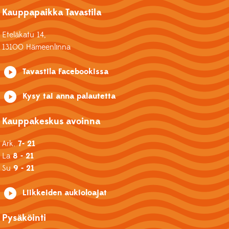
Kauppapaikka Tavastila
Eteläkatu 14,
13100 Hämeenlinna
Tavastila Facebookissa
Kysy tai anna palautetta
Kauppakeskus avoinna
Ark.
7- 21
La
8 - 21
Su
9 - 21
Liikkeiden aukioloajat
Pysäköinti