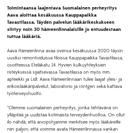
Toimintaansa laajentava Suomalainen perheyritys
Aava aloittaa kesäkuussa Kauppapaikka
Tavastilassa. Täyden palvelun lääkärikeskukseen
siirtyy noin 30 hämeenlinnalaisille jo entuudestaan
tuttua lääkäriä.
Aava Hämeenlinna avaa ovensa kesäkuussa 2020 täysin
uusiksi remontoiduissa tiloissa Kauppapaikka Tavastilassa,
osoitteessa Eteläkatu 14. Hyvien kulkuyhteyksien
risteyksessä sijaitsevassa Tavastilassa on myös mm.
apteekki ja Lidl. Aava Hämeenlinnaan tulee laajat yleis- ja
erikoislääkäripalvelut, laboratorio ja röntgen sekä kattava
työterveyshuolto.
”Olemme suomalainen perheyritys, jonka tehtävänä on
ylläpitää ja uudistaa kotimaista terveydenhuoltoa. On ollut
ilo nähdä, että arvopohjamme merkitsee myös lääkäreille
niin paljon, että voimme avata Hämeenlinnassa vankan