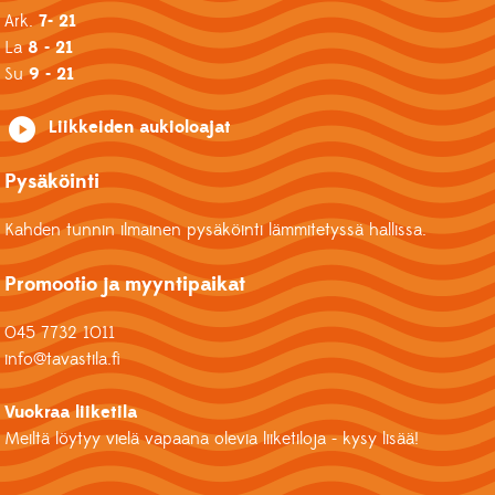
Ark.
7- 21
La
8 - 21
Su
9 - 21
Liikkeiden aukioloajat
Pysäköinti
Kahden tunnin ilmainen pysäköinti lämmitetyssä hallissa.
Promootio ja myyntipaikat
045 7732 1011
info@tavastila.fi
Vuokraa liiketila
Meiltä löytyy vielä vapaana olevia liiketiloja - kysy lisää!