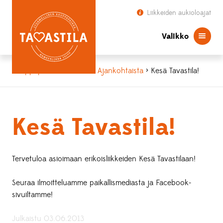
Liikkeiden aukioloajat
Valikko
Kauppapaikka Tavastila
>
Ajankohtaista
> Kesä Tavastila!
Kesä Tavastila!
Tervetuloa asioimaan erikoisliikkeiden Kesä Tavastilaan!
Seuraa ilmoitteluamme paikallismediasta ja Facebook-
sivuiltamme!
Julkaistu 03.06.2013