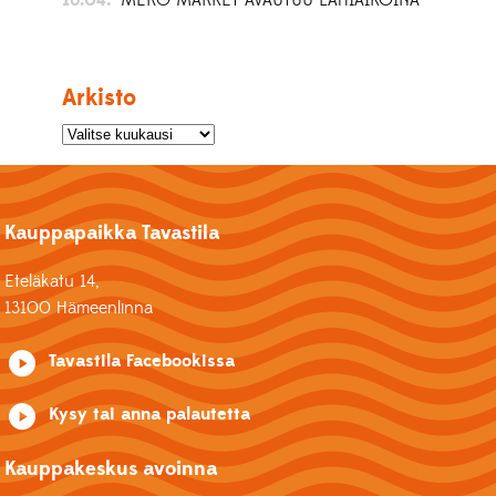
Arkisto
Kauppapaikka Tavastila
Eteläkatu 14,
13100 Hämeenlinna
Tavastila Facebookissa
Kysy tai anna palautetta
Kauppakeskus avoinna