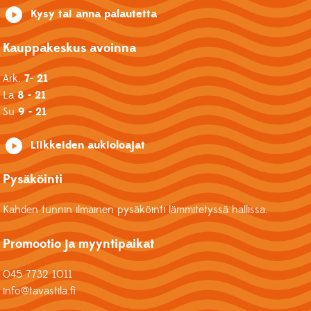
Kysy tai anna palautetta
Kauppakeskus avoinna
Ark.
7- 21
La
8 - 21
Su
9 - 21
Liikkeiden aukioloajat
Pysäköinti
Kahden tunnin ilmainen pysäköinti lämmitetyssä hallissa.
Promootio ja myyntipaikat
045 7732 1011
info@tavastila.fi