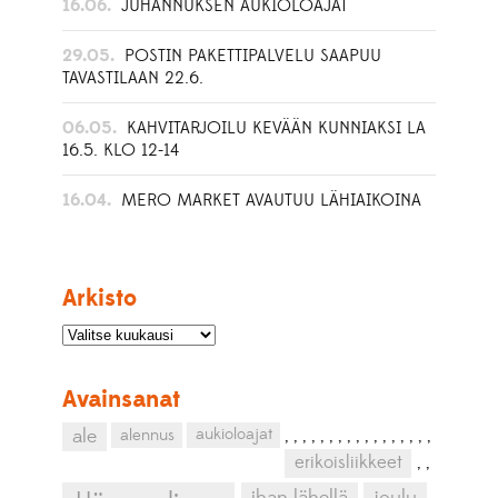
16.06.
JUHANNUKSEN AUKIOLOAJAT
29.05.
POSTIN PAKETTIPALVELU SAAPUU
TAVASTILAAN 22.6.
06.05.
KAHVITARJOILU KEVÄÄN KUNNIAKSI LA
16.5. KLO 12-14
16.04.
MERO MARKET AVAUTUU LÄHIAIKOINA
Arkisto
Avainsanat
aukioloajat
ale
alennus
,
,
,
,
,
,
,
,
,
,
,
,
,
,
,
,
,
erikoisliikkeet
,
,
ihan lähellä
joulu