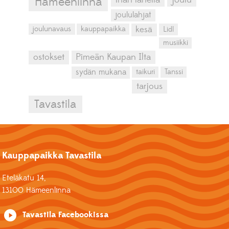
Hämeenlinna
joululahjat
kesä
joulunavaus
kauppapaikka
Lidl
musiikki
ostokset
Pimeän Kaupan Ilta
sydän mukana
taikuri
Tanssi
tarjous
Tavastila
Kauppapaikka Tavastila
Eteläkatu 14,
13100 Hämeenlinna
Tavastila Facebookissa