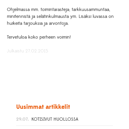
Ohjelmassa mm. toimintarasteja; tarkkuusammuntaa,
minitennistä ja selätinkulmausta ym. Lisäksi luvassa on
huikeita tarjouksia ja arvontoja.
Tervetuloa koko perheen voimin!
Julkaistu 27.02.2015
Uusimmat artikkelit
29.07.
KOTISIVUT HUOLLOSSA