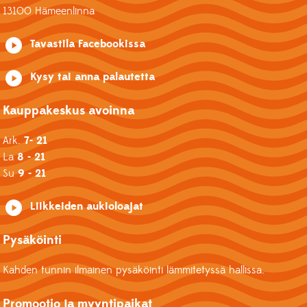
13100 Hämeenlinna
Tavastila Facebookissa
Kysy tai anna palautetta
Kauppakeskus avoinna
Ark.
7- 21
La
8 - 21
Su
9 - 21
Liikkeiden aukioloajat
Pysäköinti
Kahden tunnin ilmainen pysäköinti lämmitetyssä hallissa.
Promootio ja myyntipaikat