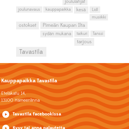
joululahjat
kesä
joulunavaus
kauppapaikka
Lidl
musiikki
ostokset
Pimeän Kaupan Ilta
sydän mukana
taikuri
Tanssi
tarjous
Tavastila
Kauppapaikka Tavastila
Eteläkatu 14,
13100 Hämeenlinna
Tavastila Facebookissa
Kysy tai anna palautetta