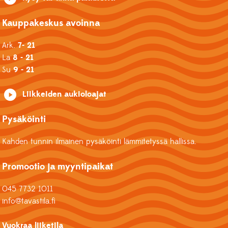
Kauppakeskus avoinna
Ark.
7- 21
La
8 - 21
Su
9 - 21
Liikkeiden aukioloajat
Pysäköinti
Kahden tunnin ilmainen pysäköinti lämmitetyssä hallissa.
Promootio ja myyntipaikat
045 7732 1011
info@tavastila.fi
Vuokraa liiketila