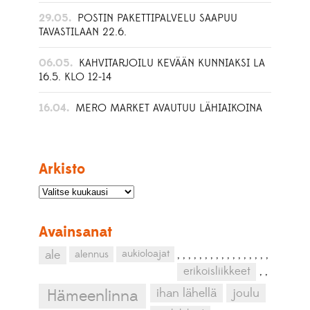
29.05.
POSTIN PAKETTIPALVELU SAAPUU
TAVASTILAAN 22.6.
06.05.
KAHVITARJOILU KEVÄÄN KUNNIAKSI LA
16.5. KLO 12-14
16.04.
MERO MARKET AVAUTUU LÄHIAIKOINA
Arkisto
Avainsanat
aukioloajat
ale
alennus
,
,
,
,
,
,
,
,
,
,
,
,
,
,
,
,
,
erikoisliikkeet
,
,
ihan lähellä
joulu
Hämeenlinna