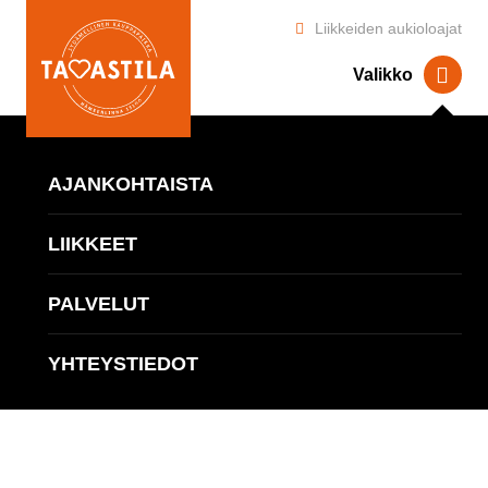
Liikkeiden aukioloajat
Valikko
Kauppapaikka Tavastila
>
Ajankohtaista
> ALE jatkuu!
AJANKOHTAISTA
LIIKKEET
ALE jatkuu!
PALVELUT
Tule mukaville ostoksille ja vie parhaat päältä!
YHTEYSTIEDOT
Julkaistu 26.12.2014