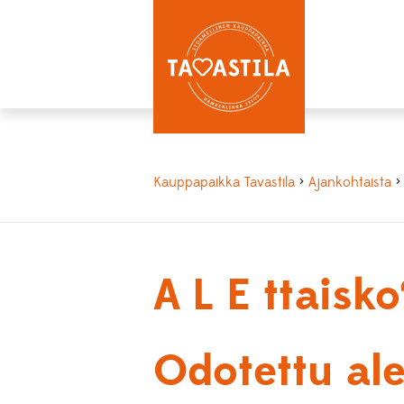
Kauppapaikka Tavastila
>
Ajankohtaista
A L E ttaisko
Odotettu al