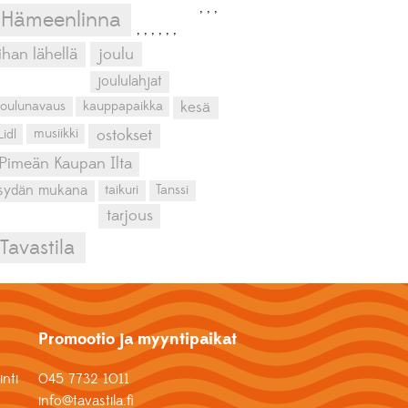
,
,
,
Hämeenlinna
,
,
,
,
,
,
ihan lähellä
joulu
joululahjat
kesä
joulunavaus
kauppapaikka
musiikki
Lidl
ostokset
Pimeän Kaupan Ilta
sydän mukana
taikuri
Tanssi
tarjous
Tavastila
Promootio ja myyntipaikat
nti
045 7732 1011
info@tavastila.fi