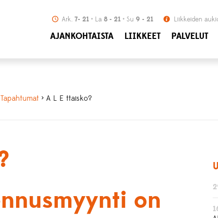
Ark.
7- 21
La
8 - 21
Su
9 - 21
Liikkeiden auki
AJANKOHTAISTA
LIIKKEET
PALVELUT
>
Tapahtumat
> A L E ttaisko?
?
U
2
ennusmyynti on
1