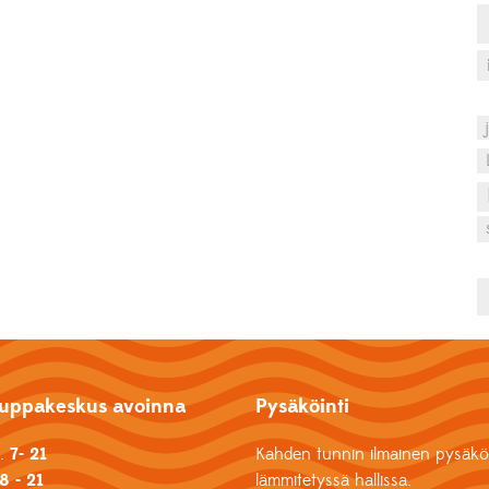
uppakeskus avoinna
Pysäköinti
k.
7- 21
Kahden tunnin ilmainen pysäköi
8 - 21
lämmitetyssä hallissa.