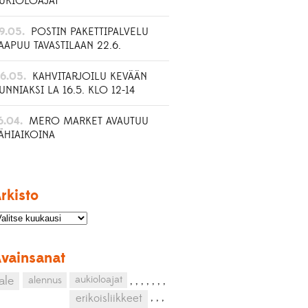
UKIOLOAJAT
9.05.
POSTIN PAKETTIPALVELU
AAPUU TAVASTILAAN 22.6.
6.05.
KAHVITARJOILU KEVÄÄN
UNNIAKSI LA 16.5. KLO 12-14
6.04.
MERO MARKET AVAUTUU
ÄHIAIKOINA
rkisto
vainsanat
aukioloajat
ale
alennus
,
,
,
,
,
,
,
,
,
,
erikoisliikkeet