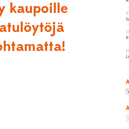
A
y kaupoille
2
S
atulöytöjä
0
K
ohtamatta!
1
L
A
A