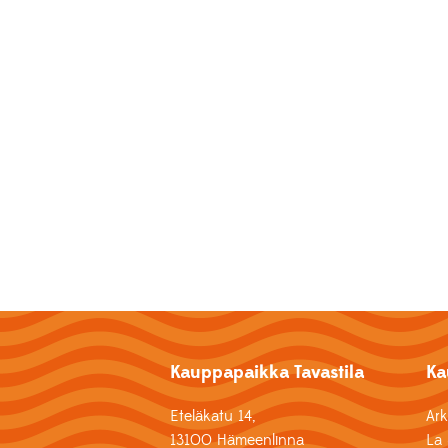
Kauppapaikka Tavastila
Ka
Eteläkatu 14,
Ar
13100 Hämeenlinna
La