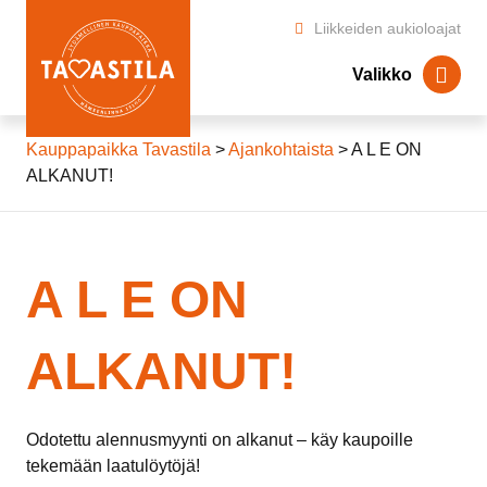
Liikkeiden aukioloajat
Valikko
Kauppapaikka Tavastila
>
Ajankohtaista
> A L E ON
ALKANUT!
A L E ON
ALKANUT!
Odotettu alennusmyynti on alkanut – käy kaupoille
tekemään laatulöytöjä!