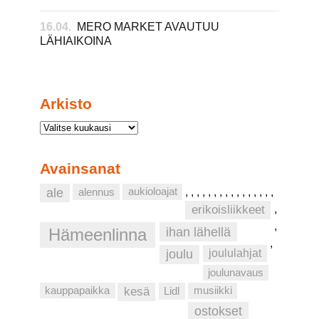
16.04.
MERO MARKET AVAUTUU
LÄHIAIKOINA
Arkisto
Avainsanat
aukioloajat
ale
alennus
,
,
,
,
,
,
,
,
,
,
,
,
,
,
,
,
erikoisliikkeet
,
,
ihan lähellä
Hämeenlinna
,
joulu
joululahjat
joulunavaus
musiikki
kauppapaikka
kesä
Lidl
ostokset