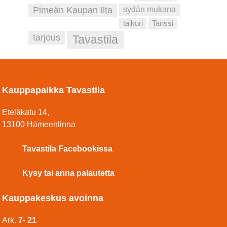
Pimeän Kaupan Ilta
sydän mukana
taikuri
Tanssi
tarjous
Tavastila
Kauppapaikka Tavastila
Eteläkatu 14,
13100 Hämeenlinna
Tavastila Facebookissa
Kysy tai anna palautetta
Kauppakeskus avoinna
Ark.
7- 21