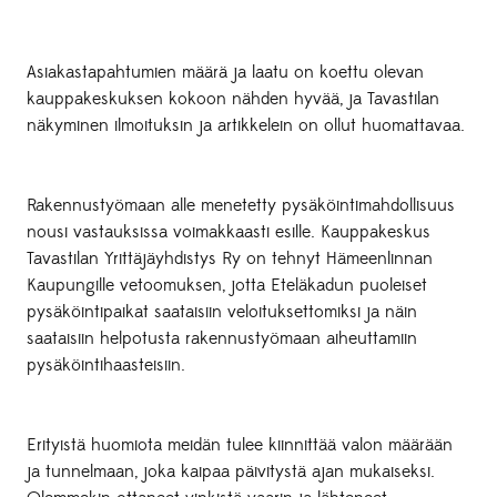
Asiakastapahtumien määrä ja laatu on koettu olevan
kauppakeskuksen kokoon nähden hyvää, ja Tavastilan
näkyminen ilmoituksin ja artikkelein on ollut huomattavaa.
Rakennustyömaan alle menetetty pysäköintimahdollisuus
nousi vastauksissa voimakkaasti esille. Kauppakeskus
Tavastilan Yrittäjäyhdistys Ry on tehnyt Hämeenlinnan
Kaupungille vetoomuksen, jotta Eteläkadun puoleiset
pysäköintipaikat saataisiin veloituksettomiksi ja näin
saataisiin helpotusta rakennustyömaan aiheuttamiin
pysäköintihaasteisiin.
Erityistä huomiota meidän tulee kiinnittää valon määrään
ja tunnelmaan, joka kaipaa päivitystä ajan mukaiseksi.