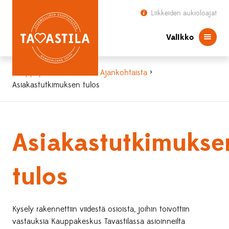
Liikkeiden aukioloajat
Valikko
Kauppapaikka Tavastila
>
Ajankohtaista
>
Asiakastutkimuksen tulos
Asiakastutkimukse
tulos
Kysely rakennettiin viidestä osioista, joihin toivottiin
vastauksia Kauppakeskus Tavastilassa asioinneilta