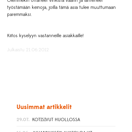
Olemmekin ottaneet vinkistä vaarin ja lähteneet
työstämään keinoja, joilla tämä asia tulee muuttumaan
paremmaksi.
Kiitos kyselyyn vastanneille asiakkaille!
Julkaistu 21.06.2012
Uusimmat artikkelit
29.07.
KOTISIVUT HUOLLOSSA