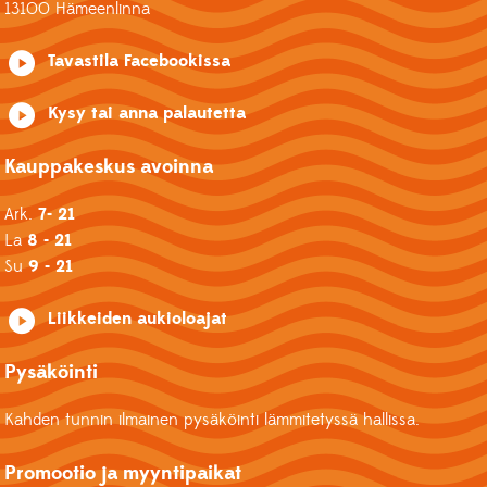
13100 Hämeenlinna
Tavastila Facebookissa
Kysy tai anna palautetta
Kauppakeskus avoinna
Ark.
7- 21
La
8 - 21
Su
9 - 21
Liikkeiden aukioloajat
Pysäköinti
Kahden tunnin ilmainen pysäköinti lämmitetyssä hallissa.
Promootio ja myyntipaikat