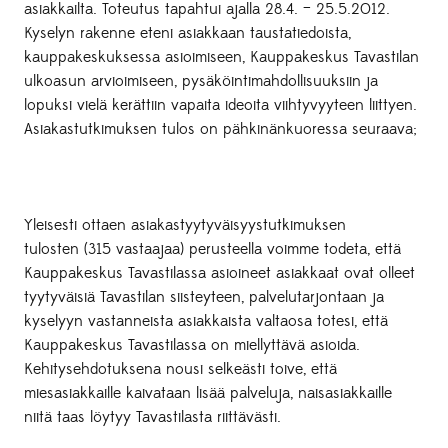
asiakkailta. Toteutus tapahtui ajalla 28.4. – 25.5.2012.
Kyselyn rakenne eteni asiakkaan taustatiedoista,
kauppakeskuksessa asioimiseen, Kauppakeskus Tavastilan
ulkoasun arvioimiseen, pysäköintimahdollisuuksiin ja
lopuksi vielä kerättiin vapaita ideoita viihtyvyyteen liittyen.
Asiakastutkimuksen tulos on pähkinänkuoressa seuraava;
Yleisesti ottaen asiakastyytyväisyystutkimuksen
tulosten (315 vastaajaa) perusteella voimme todeta, että
Kauppakeskus Tavastilassa asioineet asiakkaat ovat olleet
tyytyväisiä Tavastilan siisteyteen, palvelutarjontaan ja
kyselyyn vastanneista asiakkaista valtaosa totesi, että
Kauppakeskus Tavastilassa on miellyttävä asioida.
Kehitysehdotuksena nousi selkeästi toive, että
miesasiakkaille kaivataan lisää palveluja, naisasiakkaille
niitä taas löytyy Tavastilasta riittävästi.